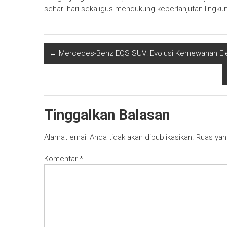
sehari-hari sekaligus mendukung keberlanjutan lingku
←
Mercedes-Benz EQS SUV: Evolusi Kemewahan Elekt
Tinggalkan Balasan
Alamat email Anda tidak akan dipublikasikan.
Ruas yan
Komentar
*