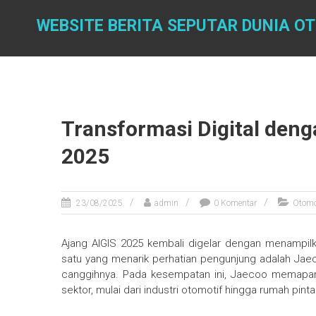
Skip
to
WEBSITE BERITA SEPUTAR DUNIA O
content
Transformasi Digital deng
2025
23/08/2025
admin
0 Komentar
Otomo
Ajang AIGIS 2025 kembali digelar dengan menampilk
satu yang menarik perhatian pengunjung adalah Jae
canggihnya. Pada kesempatan ini, Jaecoo memapa
sektor, mulai dari industri otomotif hingga rumah pinta