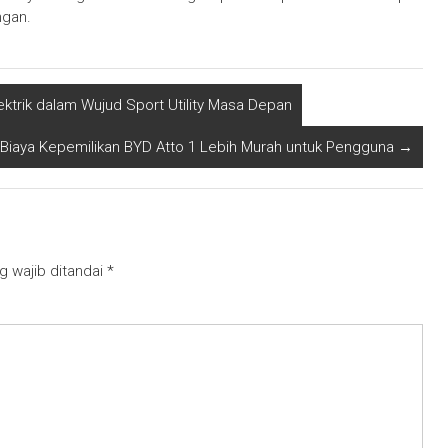
ngan.
rik dalam Wujud Sport Utility Masa Depan
Biaya Kepemilikan BYD Atto 1 Lebih Murah untuk Pengguna
→
g wajib ditandai
*