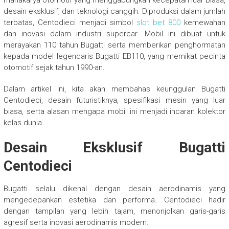
mahakarya otomotif yang menggabungkan kecepatan luar biasa,
desain eksklusif, dan teknologi canggih. Diproduksi dalam jumlah
terbatas, Centodieci menjadi simbol
slot bet 800
kemewahan
dan inovasi dalam industri supercar. Mobil ini dibuat untuk
merayakan 110 tahun Bugatti serta memberikan penghormatan
kepada model legendaris Bugatti EB110, yang memikat pecinta
otomotif sejak tahun 1990-an.
Dalam artikel ini, kita akan membahas keunggulan Bugatti
Centodieci, desain futuristiknya, spesifikasi mesin yang luar
biasa, serta alasan mengapa mobil ini menjadi incaran kolektor
kelas dunia.
Desain Eksklusif Bugatti
Centodieci
Bugatti selalu dikenal dengan desain aerodinamis yang
mengedepankan estetika dan performa. Centodieci hadir
dengan tampilan yang lebih tajam, menonjolkan garis-garis
agresif serta inovasi aerodinamis modern.