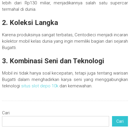
lebih dari Rp130 miliar, menjadikannya salah satu supercar
termahal di dunia.
2. Koleksi Langka
Karena produksinya sangat terbatas, Centodieci menjadi incaran
kolektor mobil kelas dunia yang ingin memiliki bagian dari sejarah
Bugatti.
3. Kombinasi Seni dan Teknologi
Mobil ini tidak hanya soal kecepatan, tetapi juga tentang warisan
Bugatti dalam menghadirkan karya seni yang menggabungkan
teknologi
situs slot depo 10k
dan kemewahan.
Cari
Cari