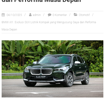
04/10/2025
admin
0 Komentar
Otomotif
BMW iX1: Evolusi SUV Listrik Kompak yang Mengusung Gaya dan Performa
Masa Depan