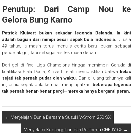
Penutup: Dari Camp Nou ke
Gelora Bung Karno
Patrick Kluivert bukan sekadar legenda Belanda. Ia kini
adalah bagian dari mimpi besar sepak bola Indonesia.
Di usia
49 tahun, ia masih terus menulis cerita baru—bukan sebagai
pencetak gol, tapi sebagai arsitek masa depan.
Dari gol di final Liga Champions hingga memimpin Garuda di
kualifikasi Piala Dunia, Kluivert telah membuktikan bahwa
kelas
sejati tak pernah pudar oleh waktu
. Dan di ulang tahunnya kali
ini, dunia sepak bola kembali mengingatkan:
beberapa legenda
tak pernah benar-benar pergi—mereka hanya berganti peran.
←
Menjelajahi Dunia Bersama Suzuki V-Strom 250 SX
Menyelami Kecanggihan dan Performa CHERY C5
→