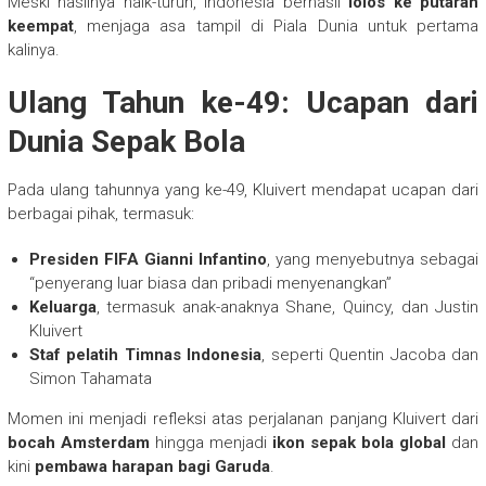
Meski hasilnya naik-turun, Indonesia berhasil
lolos ke putaran
keempat
, menjaga asa tampil di Piala Dunia untuk pertama
kalinya.
Ulang Tahun ke-49: Ucapan dari
Dunia Sepak Bola
Pada ulang tahunnya yang ke-49, Kluivert mendapat ucapan dari
berbagai pihak, termasuk:
Presiden FIFA Gianni Infantino
, yang menyebutnya sebagai
“penyerang luar biasa dan pribadi menyenangkan”
Keluarga
, termasuk anak-anaknya Shane, Quincy, dan Justin
Kluivert
Staf pelatih Timnas Indonesia
, seperti Quentin Jacoba dan
Simon Tahamata
Momen ini menjadi refleksi atas perjalanan panjang Kluivert dari
bocah Amsterdam
hingga menjadi
ikon sepak bola global
dan
kini
pembawa harapan bagi Garuda
.