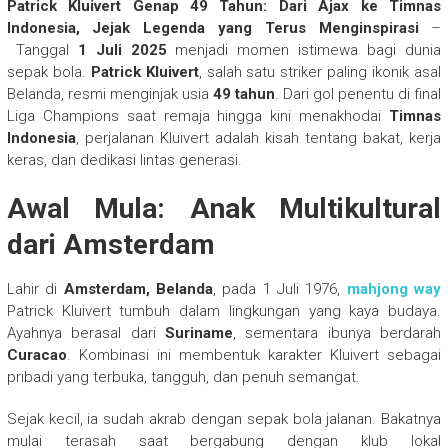
Patrick Kluivert Genap 49 Tahun: Dari Ajax ke Timnas
Indonesia, Jejak Legenda yang Terus Menginspirasi
–
Tanggal
1 Juli 2025
menjadi momen istimewa bagi dunia
sepak bola.
Patrick Kluivert
, salah satu striker paling ikonik asal
Belanda, resmi menginjak usia
49 tahun
. Dari gol penentu di final
Liga Champions saat remaja hingga kini menakhodai
Timnas
Indonesia
, perjalanan Kluivert adalah kisah tentang bakat, kerja
keras, dan dedikasi lintas generasi.
Awal Mula: Anak Multikultural
dari Amsterdam
Lahir di
Amsterdam, Belanda
, pada 1 Juli 1976,
mahjong way
Patrick Kluivert tumbuh dalam lingkungan yang kaya budaya.
Ayahnya berasal dari
Suriname
, sementara ibunya berdarah
Curacao
. Kombinasi ini membentuk karakter Kluivert sebagai
pribadi yang terbuka, tangguh, dan penuh semangat.
Sejak kecil, ia sudah akrab dengan sepak bola jalanan. Bakatnya
mulai terasah saat bergabung dengan klub lokal