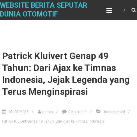
Skip
WEBSITE BERITA SEPUTAR
to
DUNIA OTOMOTIF
content
Patrick Kluivert Genap 49
Tahun: Dari Ajax ke Timnas
Indonesia, Jejak Legenda yang
Terus Menginspirasi
02/07/2025
admin
0 Komentar
Uncategorized
Patrick Kluivert Genap 49 Tahun: Dari Ajax ke Timnas Indonesia