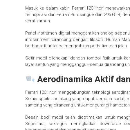
Masuk ke dalam kabin, Ferrari 12Cilindri menawark
terinspirasi dari Ferrari Purosangue dan 296 GTB, de
serat karbon.
Panel instrumen digital menggantikan analog sepenuh
infotainment dirancang dengan filosofi “Human M
berbagai fitur tanpa mengalihkan perhatian dari jalan.
Setir mobil dilengkapi dengan tombol fisik untuk k
layar sentuh yang mengganggu—semua dirancang untu
Aerodinamika Aktif dan
Ferrari 12Cilindri menggabungkan teknologi aerodinami
Selain spoiler belakang yang dapat berubah sudut, mo
samping yang dirancang untuk mengurangi hambatan
Desain bodi mobil telah dioptimalkan untuk mengh
Superfast, sekaligus meningkatkan downforce seca