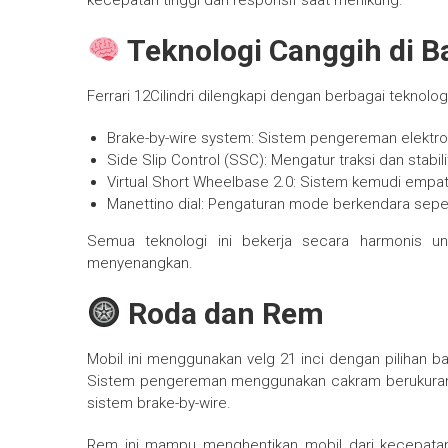
kecepatan tinggi dan responsif saat menikung.
Teknologi Canggih di B
Ferrari 12Cilindri dilengkapi dengan berbagai teknolo
Brake-by-wire system: Sistem pengereman elektro
Side Slip Control (SSC): Mengatur traksi dan stabi
Virtual Short Wheelbase 2.0: Sistem kemudi empa
Manettino dial: Pengaturan mode berkendara seper
Semua teknologi ini bekerja secara harmonis un
menyenangkan.
Roda dan Rem
Mobil ini menggunakan velg 21 inci dengan pilihan b
Sistem pengereman menggunakan cakram berukuran 
sistem brake-by-wire.
Rem ini mampu menghentikan mobil dari kecepatan