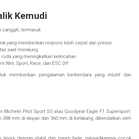
alik Kemudi
gi canggih, termasuk:
nik yang memberikan respons lebih cepat dan presisi
litas saat menikung
t roda yang meningkatkan kelincahan
ti Wet, Sport, Race, dan ESC Off
tuk memberikan pengalaman berkendara yang intuitif dan
an Michelin Pilot Sport S5 atau Goodyear Eagle F1 Supersport.
398 mm di depan dan 360 mm di belakang, dikendalikan oleh
 tinggi dengan stabil dan minim fade, menjadikannya cocok