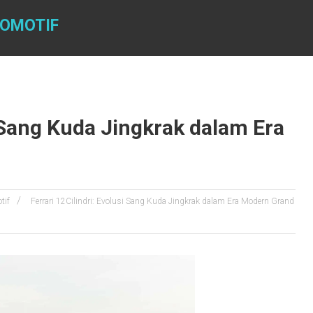
TOMOTIF
i Sang Kuda Jingkrak dalam Era
tif
Ferrari 12Cilindri: Evolusi Sang Kuda Jingkrak dalam Era Modern Grand