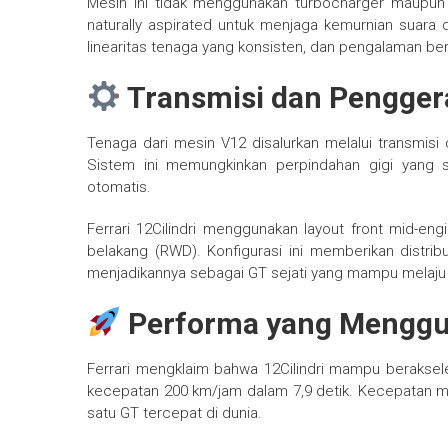
Mesin ini tidak menggunakan turbocharger maupun 
naturally aspirated untuk menjaga kemurnian suara 
linearitas tenaga yang konsisten, dan pengalaman ber
Transmisi dan Pengger
Tenaga dari mesin V12 disalurkan melalui transmis
Sistem ini memungkinkan perpindahan gigi yang
otomatis.
Ferrari 12Cilindri menggunakan layout front mid-en
belakang (RWD). Konfigurasi ini memberikan distri
menjadikannya sebagai GT sejati yang mampu melaju k
Performa yang Mengg
Ferrari mengklaim bahwa 12Cilindri mampu beraksel
kecepatan 200 km/jam dalam 7,9 detik. Kecepatan m
satu GT tercepat di dunia.