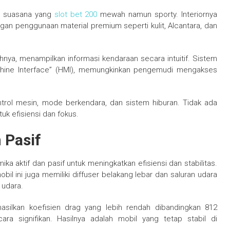
an suasana yang
slot bet 200
mewah namun sporty. Interiornya
ngan penggunaan material premium seperti kulit, Alcantara, dan
nya, menampilkan informasi kendaraan secara intuitif. Sistem
achine Interface” (HMI), memungkinkan pengemudi mengakses
ontrol mesin, mode berkendara, dan sistem hiburan. Tidak ada
k efisiensi dan fokus.
 Pasif
ka aktif dan pasif untuk meningkatkan efisiensi dan stabilitas.
bil ini juga memiliki diffuser belakang lebar dan saluran udara
 udara.
asilkan koefisien drag yang lebih rendah dibandingkan 812
ra signifikan. Hasilnya adalah mobil yang tetap stabil di