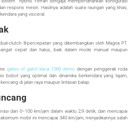
sistem hybrid. Ferrari sengaja mempertahankan konfigurasi
dan respons mesin. Hasilnya adalah suara raungan yang khas,
kendara yang visceral.
ak
i dual-clutch 8-percepatan yang dikembangkan oleh Magna PT.
 sangat cepat dan halus, baik dalam mode manual maupun
gine
gates of gatot kaca 1000 demo
dengan penggerak roda
busi bobot yang optimal dan dinamika berkendara yang tajam,
encang di jalan raya maupun lintasan balap.
uncang
erasi dari 0–100 km/jam dalam waktu 2,9 detik, dan mencapai
aksimum mobil ini mencapai 340 km/jam, menjadikannya salah