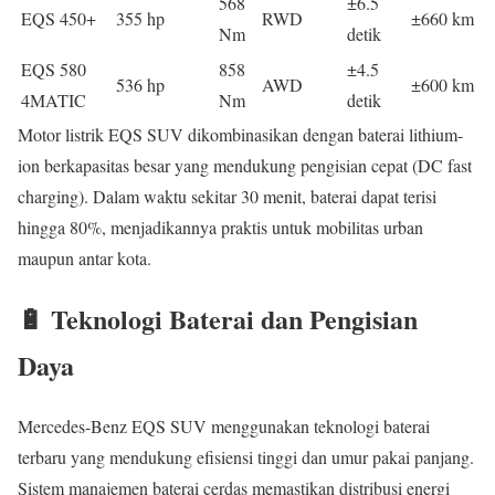
568
±6.5
EQS 450+
355 hp
RWD
±660 km
Nm
detik
EQS 580
858
±4.5
536 hp
AWD
±600 km
4MATIC
Nm
detik
Motor listrik EQS SUV dikombinasikan dengan baterai lithium-
ion berkapasitas besar yang mendukung pengisian cepat (DC fast
charging). Dalam waktu sekitar 30 menit, baterai dapat terisi
hingga 80%, menjadikannya praktis untuk mobilitas urban
maupun antar kota.
🔋 Teknologi Baterai dan Pengisian
Daya
Mercedes-Benz EQS SUV menggunakan teknologi baterai
terbaru yang mendukung efisiensi tinggi dan umur pakai panjang.
Sistem manajemen baterai cerdas memastikan distribusi energi